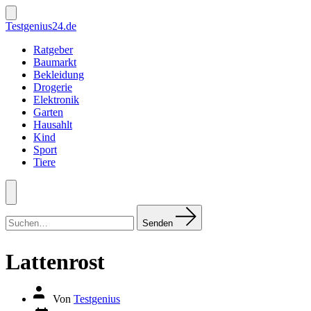
Zum
Inhalt
Suche
Testgenius24.de
ein-/ausblenden
springen
Ratgeber
Baumarkt
Bekleidung
Drogerie
Elektronik
Garten
Hausahlt
Kind
Sport
Tiere
Menü
Suchen
nach:
Senden
Lattenrost
Autor
Von
Testgenius
des
Datum