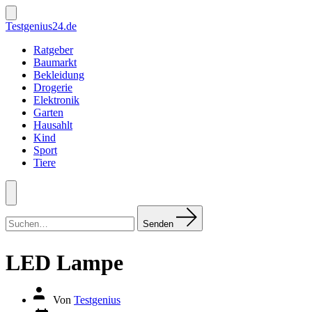
Zum
Inhalt
Suche
Testgenius24.de
ein-/ausblenden
springen
Ratgeber
Baumarkt
Bekleidung
Drogerie
Elektronik
Garten
Hausahlt
Kind
Sport
Tiere
Menü
Suchen
nach:
Senden
LED Lampe
Autor
Von
Testgenius
des
Datum