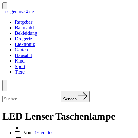
Zum
Inhalt
Suche
Testgenius24.de
ein-/ausblenden
springen
Ratgeber
Baumarkt
Bekleidung
Drogerie
Elektronik
Garten
Hausahlt
Kind
Sport
Tiere
Menü
Suchen
nach:
Senden
LED Lenser Taschenlampe
Autor
Von
Testgenius
des
Datum