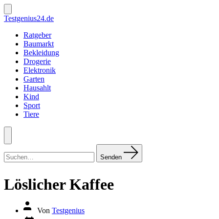
Zum
Inhalt
Suche
Testgenius24.de
ein-/ausblenden
springen
Ratgeber
Baumarkt
Bekleidung
Drogerie
Elektronik
Garten
Hausahlt
Kind
Sport
Tiere
Menü
Suchen
nach:
Senden
Löslicher Kaffee
Autor
Von
Testgenius
des
Datum