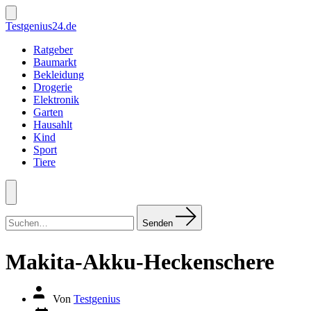
Zum
Inhalt
Suche
Testgenius24.de
ein-/ausblenden
springen
Ratgeber
Baumarkt
Bekleidung
Drogerie
Elektronik
Garten
Hausahlt
Kind
Sport
Tiere
Menü
Suchen
nach:
Senden
Makita-Akku-Heckenschere
Autor
Von
Testgenius
des
Datum