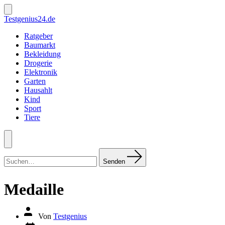
Zum
Inhalt
Suche
Testgenius24.de
ein-/ausblenden
springen
Ratgeber
Baumarkt
Bekleidung
Drogerie
Elektronik
Garten
Hausahlt
Kind
Sport
Tiere
Menü
Suchen
nach:
Senden
Medaille
Autor
Von
Testgenius
des
Datum