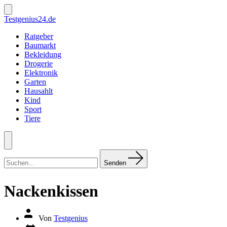
Zum
Inhalt
Suche
Testgenius24.de
ein-/ausblenden
springen
Ratgeber
Baumarkt
Bekleidung
Drogerie
Elektronik
Garten
Hausahlt
Kind
Sport
Tiere
Menü
Suchen
nach:
Senden
Nackenkissen
Autor
Von
Testgenius
des
Datum