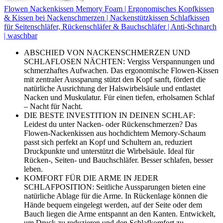
Flowen Nackenkissen Memory Foam | Ergonomisches Kopfkissen
& Kissen bei Nackenschmerzen | Nackenstützkissen Schlafkissen
für Seitenschläfer, Rückenschläfer & Bauchschläfer | Anti-Schnarch
| waschbar
ABSCHIED VON NACKENSCHMERZEN UND
SCHLAFLOSEN NÄCHTEN: Vergiss Verspannungen und
schmerzhaftes Aufwachen. Das ergonomische Flowen-Kissen
mit zentraler Aussparung stützt den Kopf sanft, fördert die
natürliche Ausrichtung der Halswirbelsäule und entlastet
Nacken und Muskulatur. Für einen tiefen, erholsamen Schlaf
– Nacht für Nacht.
DIE BESTE INVESTITION IN DEINEN SCHLAF:
Leidest du unter Nacken- oder Rückenschmerzen? Das
Flowen-Nackenkissen aus hochdichtem Memory-Schaum
passt sich perfekt an Kopf und Schultern an, reduziert
Druckpunkte und unterstützt die Wirbelsäule. Ideal für
Rücken-, Seiten- und Bauchschläfer. Besser schlafen, besser
leben.
KOMFORT FÜR DIE ARME IN JEDER
SCHLAFPOSITION: Seitliche Aussparungen bieten eine
natürliche Ablage für die Arme. In Rückenlage können die
Hände bequem eingelegt werden, auf der Seite oder dem
Bauch liegen die Arme entspannt an den Kanten. Entwickelt,
um Druck zu reduzieren und den Schlafkomfort zu