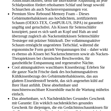
Antischnarchkissen, denn die individuelle Anpassung an jede
Schlafposition fördert erholsamen Schlaf und beugt sowohl
Schnarchen als auch Nackenverspannungen vor.
Premium Slow Rebound Memory Foam – Dieses
Gebärmutterhalskissen aus hochdichtem, zertifiziertem
Schaum (OEKO-TEX, CertiPUR-US, ISPA) ist garantiert
ungiftig und geruchsfrei. Als Kissen für Seitenschläfer
konzipiert, passt es sich sanft an Kopf und Hals an und
überzeugt zugleich als Nackenstützkissen Seitenschläfer
Testsieger mit präziser Stützkraft. Der vollatmungsaktive
Schaum ermöglicht ungestörten Tiefschlaf, während die
ergonomische Form gezielt Verspannungen löst – daher wirkt
es ebenso als Kissen bei Nackenschmerzen sowie als Nacken-
Therapiekissen bei chronischen Beschwerden, für
ganzheitliche Entspannung und regenerative Nächte.
Cool atmungsaktives waschbares Kissenbezug: Erleben Sie
die ganze Nacht Frische dank des hochatmungsaktiven
Kühlkissenbezugs des Gebärmutterhalskissens, das aus
glattem Eisseidenstoff besteht, das sich angenehm kühl auf
Ihrer Haut anfühlt. Diese abnehmbare und
maschinenwaschbare Kissenhülle macht die Wartung mühelos
einfach.
Das abnehmbare, wA Nachdenkliches Gesundes Geschenk
mit Garantie: Ein wirklich nachdenkliches gesundes
Geschenk für diejenigen, die ein Gedächtnisschaumkissen für