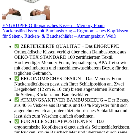
ENGRUPPE Orthopädisches Kissen – Memory Foam
Nackenstützkissen mit Bambusbezug – Ergonomisches Kopfkissen
für Seiten-, Rücken- & Bauchschläfer – Atmungsaktiv, Weiß
ZERTIFIZIERTE QUALITÄT – Das ENGRUPPE
Orthopädische Kissen verfügt über einen Bambusbezug aus
OEKO-TEX STANDARD 100 zertifiziertem Textil.
Hochwertiger Memory Foam, hypoallergen, BPA-frei sowie
mit abnehmbarem und maschinenwaschbarem Bezug für den
täglichen Gebrauch.
ERGONOMISCHES DESIGN – Das Memory Foam
Nackenstützkissen passt sich Ihrer Schlafposition an. Zwei
Liegehöhen (12 cm & 10 cm) bieten angenehmen Komfort
für Seiten-, Rücken- und Bauchschläfer.
ATMUNGSAKTIVER BAMBUSBEZUG – Der Bezug
aus 40 % Viskose aus Bambus und 60 % Polyester fühlt sich
angenehm weich an, unterstützt ein frisches Schlafklima und
lässt sich zum Waschen einfach abnehmen.
FÜR ALLE SCHLAFPOSITIONEN – Das
ergonomische Kopfkissen eignet sich als Seitenschläferkissen,
für Rücken- sowie Bauchschläfer und überzeugt durch seine