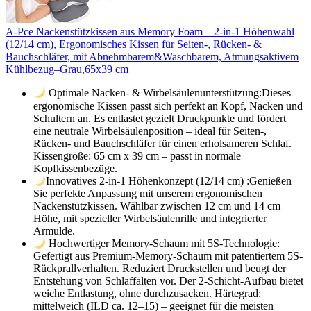
A-Pce Nackenstützkissen aus Memory Foam – 2-in-1 Höhenwahl
(12/14 cm), Ergonomisches Kissen für Seiten-, Rücken- &
Bauchschläfer, mit Abnehmbarem&Waschbarem, Atmungsaktivem
Kühlbezug–Grau,65x39 cm
Optimale Nacken- & Wirbelsäulenunterstützung:Dieses
ergonomische Kissen passt sich perfekt an Kopf, Nacken und
Schultern an. Es entlastet gezielt Druckpunkte und fördert
eine neutrale Wirbelsäulenposition – ideal für Seiten-,
Rücken- und Bauchschläfer für einen erholsameren Schlaf.
Kissengröße: 65 cm x 39 cm – passt in normale
Kopfkissenbezüge.
Innovatives 2-in-1 Höhenkonzept (12/14 cm) :Genießen
Sie perfekte Anpassung mit unserem ergonomischen
Nackenstützkissen. Wählbar zwischen 12 cm und 14 cm
Höhe, mit spezieller Wirbelsäulenrille und integrierter
Armulde.
Hochwertiger Memory-Schaum mit 5S-Technologie:
Gefertigt aus Premium-Memory-Schaum mit patentiertem 5S-
Rückprallverhalten. Reduziert Druckstellen und beugt der
Entstehung von Schlaffalten vor. Der 2-Schicht-Aufbau bietet
weiche Entlastung, ohne durchzusacken. Härtegrad:
mittelweich (ILD ca. 12–15) – geeignet für die meisten