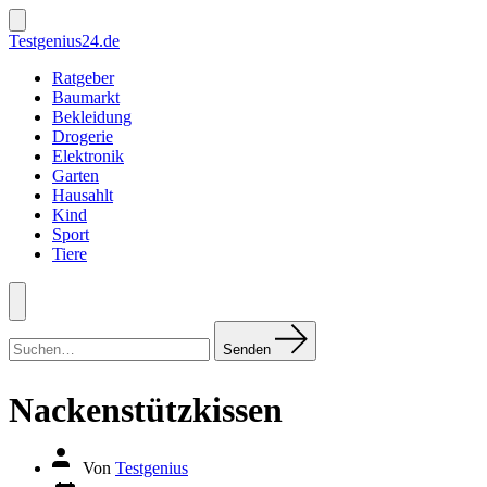
Zum
Inhalt
Suche
Testgenius24.de
ein-/ausblenden
springen
Ratgeber
Baumarkt
Bekleidung
Drogerie
Elektronik
Garten
Hausahlt
Kind
Sport
Tiere
Menü
Suchen
nach:
Senden
Nackenstützkissen
Autor
Von
Testgenius
des
Datum