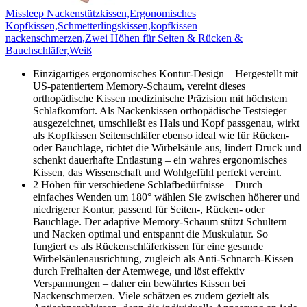
Missleep Nackenstützkissen,Ergonomisches
Kopfkissen,Schmetterlingskissen,kopfkissen
nackenschmerzen,Zwei Höhen für Seiten & Rücken &
Bauchschläfer,Weiß
Einzigartiges ergonomisches Kontur-Design – Hergestellt mit
US-patentiertem Memory-Schaum, vereint dieses
orthopädische Kissen medizinische Präzision mit höchstem
Schlafkomfort. Als Nackenkissen orthopädische Testsieger
ausgezeichnet, umschließt es Hals und Kopf passgenau, wirkt
als Kopfkissen Seitenschläfer ebenso ideal wie für Rücken-
oder Bauchlage, richtet die Wirbelsäule aus, lindert Druck und
schenkt dauerhafte Entlastung – ein wahres ergonomisches
Kissen, das Wissenschaft und Wohlgefühl perfekt vereint.
2 Höhen für verschiedene Schlafbedürfnisse – Durch
einfaches Wenden um 180° wählen Sie zwischen höherer und
niedrigerer Kontur, passend für Seiten-, Rücken- oder
Bauchlage. Der adaptive Memory-Schaum stützt Schultern
und Nacken optimal und entspannt die Muskulatur. So
fungiert es als Rückenschläferkissen für eine gesunde
Wirbelsäulenausrichtung, zugleich als Anti-Schnarch-Kissen
durch Freihalten der Atemwege, und löst effektiv
Verspannungen – daher ein bewährtes Kissen bei
Nackenschmerzen. Viele schätzen es zudem gezielt als