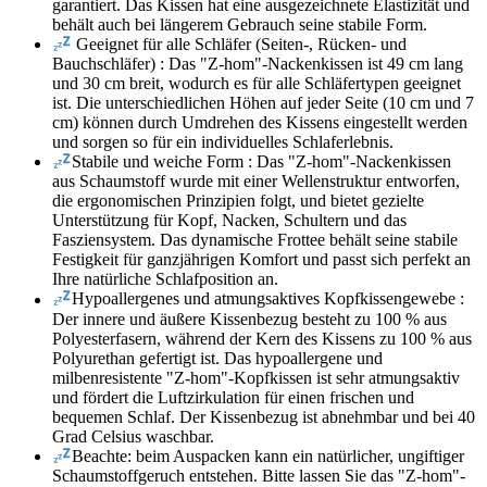
garantiert. Das Kissen hat eine ausgezeichnete Elastizität und
behält auch bei längerem Gebrauch seine stabile Form.
Geeignet für alle Schläfer (Seiten-, Rücken- und
Bauchschläfer) : Das "Z-hom"-Nackenkissen ist 49 cm lang
und 30 cm breit, wodurch es für alle Schläfertypen geeignet
ist. Die unterschiedlichen Höhen auf jeder Seite (10 cm und 7
cm) können durch Umdrehen des Kissens eingestellt werden
und sorgen so für ein individuelles Schlaferlebnis.
Stabile und weiche Form : Das "Z-hom"-Nackenkissen
aus Schaumstoff wurde mit einer Wellenstruktur entworfen,
die ergonomischen Prinzipien folgt, und bietet gezielte
Unterstützung für Kopf, Nacken, Schultern und das
Fasziensystem. Das dynamische Frottee behält seine stabile
Festigkeit für ganzjährigen Komfort und passt sich perfekt an
Ihre natürliche Schlafposition an.
Hypoallergenes und atmungsaktives Kopfkissengewebe :
Der innere und äußere Kissenbezug besteht zu 100 % aus
Polyesterfasern, während der Kern des Kissens zu 100 % aus
Polyurethan gefertigt ist. Das hypoallergene und
milbenresistente "Z-hom"-Kopfkissen ist sehr atmungsaktiv
und fördert die Luftzirkulation für einen frischen und
bequemen Schlaf. Der Kissenbezug ist abnehmbar und bei 40
Grad Celsius waschbar.
Beachte: beim Auspacken kann ein natürlicher, ungiftiger
Schaumstoffgeruch entstehen. Bitte lassen Sie das "Z-hom"-