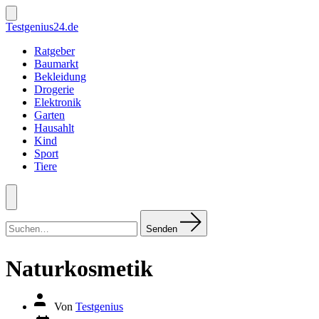
Zum
Inhalt
Suche
Testgenius24.de
ein-/ausblenden
springen
Ratgeber
Baumarkt
Bekleidung
Drogerie
Elektronik
Garten
Hausahlt
Kind
Sport
Tiere
Menü
Suchen
nach:
Senden
Naturkosmetik
Autor
Von
Testgenius
des
Datum