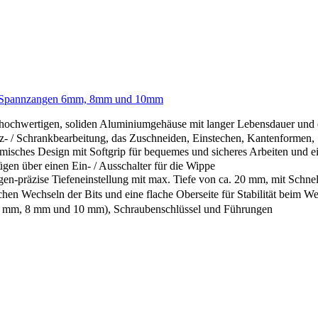
3 Spannzangen 6mm, 8mm und 10mm
hwertigen, soliden Aluminiumgehäuse mit langer Lebensdauer und ei
olz- / Schrankbearbeitung, das Zuschneiden, Einstechen, Kantenformen,
ches Design mit Softgrip für bequemes und sicheres Arbeiten und ei
gen über einen Ein- / Ausschalter für die Wippe
-präzise Tiefeneinstellung mit max. Tiefe von ca. 20 mm, mit Schnel
n Wechseln der Bits und eine flache Oberseite für Stabilität beim W
mm, 8 mm und 10 mm), Schraubenschlüssel und Führungen