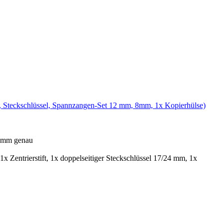
t, Steckschlüssel, Spannzangen-Set 12 mm, 8mm, 1x Kopierhülse)
1 mm genau
ntrierstift, 1x doppelseitiger Steckschlüssel 17/24 mm, 1x