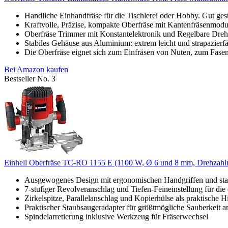
Handliche Einhandfräse für die Tischlerei oder Hobby. Gut ges
Kraftvolle, Präzise, kompakte Oberfräse mit Kantenfräsenmodu
Oberfräse Trimmer mit Konstantelektronik und Regelbare Drehz
Stabiles Gehäuse aus Aluminium: extrem leicht und strapazierfähi
Die Oberfräse eignet sich zum Einfräsen von Nuten, zum Fasen 
Bei Amazon kaufen
Bestseller No. 3
Einhell Oberfräse TC-RO 1155 E (1100 W, Ø 6 und 8 mm, Drehzahlreg
Ausgewogenes Design mit ergonomischen Handgriffen und stark
7-stufiger Revolveranschlag und Tiefen-Feineinstellung für die 
Zirkelspitze, Parallelanschlag und Kopierhülse als praktische Hi
Praktischer Staubsaugeradapter für größtmögliche Sauberkeit am
Spindelarretierung inklusive Werkzeug für Fräserwechsel