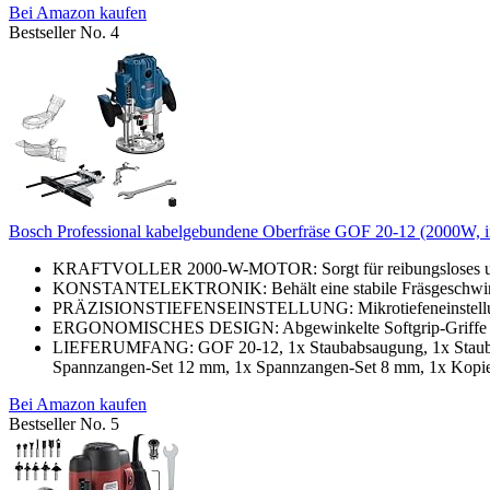
Bei Amazon kaufen
Bestseller No. 4
Bosch Professional kabelgebundene Oberfräse GOF 20-12 (2000W, ink
KRAFTVOLLER 2000-W-MOTOR: Sorgt für reibungsloses und e
KONSTANTELEKTRONIK: Behält eine stabile Fräsgeschwindigk
PRÄZISIONSTIEFENSEINSTELLUNG: Mikrotiefeneinstellung na
ERGONOMISCHES DESIGN: Abgewinkelte Softgrip-Griffe mi
LIEFERUMFANG: GOF 20-12, 1x Staubabsaugung, 1x Staubabsaug
Spannzangen-Set 12 mm, 1x Spannzangen-Set 8 mm, 1x Kopie
Bei Amazon kaufen
Bestseller No. 5