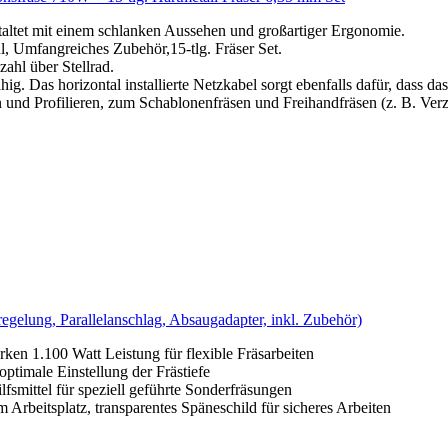
taltet mit einem schlanken Aussehen und großartiger Ergonomie.
l, Umfangreiches Zubehör,15-tlg. Fräser Set.
ahl über Stellrad.
g. Das horizontal installierte Netzkabel sorgt ebenfalls dafür, dass das
und Profilieren, zum Schablonenfräsen und Freihandfräsen (z. B. Verzi
elung, Parallelanschlag, Absaugadapter, inkl. Zubehör)
en 1.100 Watt Leistung für flexible Fräsarbeiten
optimale Einstellung der Frästiefe
lfsmittel für speziell geführte Sonderfräsungen
 Arbeitsplatz, transparentes Späneschild für sicheres Arbeiten