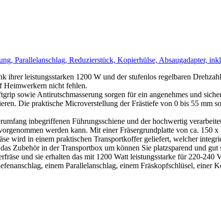
, Parallelanschlag, Reduzierstück, Kopierhülse, Absaugadapter, inkl. 
k ihrer leistungsstarken 1200 W und der stufenlos regelbaren Drehzah
lf Heimwerkern nicht fehlen.
rip sowie Antirutschmasserung sorgen für ein angenehmes und sicheres
en. Die praktische Microverstellung der Frästiefe von 0 bis 55 mm so
ieferumfang inbegriffenen Führungsschiene und der hochwertig verarbei
rgenommen werden kann. Mit einer Fräsergrundplatte von ca. 150 x 110
ird in einem praktischen Transportkoffer geliefert, welcher integrier
as Zubehör in der Transportbox um können Sie platzsparend und gut so
rfräse und sie erhalten das mit 1200 Watt leistungsstarke für 220-240 V
fenanschlag, einem Parallelanschlag, einem Fräskopfschlüsel, einer Ko