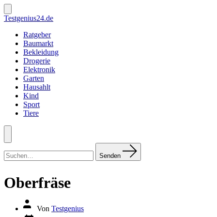
Zum
Inhalt
Suche
Testgenius24.de
ein-/ausblenden
springen
Ratgeber
Baumarkt
Bekleidung
Drogerie
Elektronik
Garten
Hausahlt
Kind
Sport
Tiere
Menü
Suchen
nach:
Senden
Oberfräse
Autor
Von
Testgenius
des
Datum