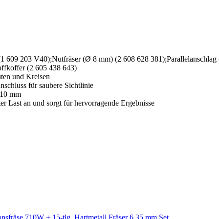
(1 609 203 V40);Nutfräser (Ø 8 mm) (2 608 628 381);Parallelanschlag 
ffkoffer (2 605 438 643)
uten und Kreisen
nschluss für saubere Sichtlinie
1/10 mm
er Last an und sorgt für hervorragende Ergebnisse
nsfräse 710W + 15-tlg. Hartmetall Fräser 6,35 mm Set