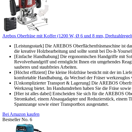
Arebos Oberfräse mit Koffer (1200 W, Ø 6 und 8 mm, Drehzahlregelung
[Leistungsstark] Die AREBOS Oberflächenfräsmaschine ist dan
die kreative Holzbearbeitung und sollte somit bei Do-It-Yourse
[Einfache Handhabung] Die ergonomischen Handgriffe mit Softg
Revolverhandgriff und ermöglicht Ihnen ein umgehendes Reagier
sauberes und staubfreies Arbeiten.
[Höchst effizient] Die kleine Holzfräse besticht mit der im L
komfortable Handhabung, da Wechsel der Fräser werkzeuglos vo
[Unkomplizierter Transport & Lagerung] Die AREBOS Oberfräse w
Werkzeug bietet. Im Handumdrehen haben Sie die Fräse sowie d
[Hier ist alles dabei] Entscheiden Sie sich für die AREBOS Obe
Stromkabel, einem Absaugadapter und Reduzierstück, einem Tie
Spannzange sowie einer Transportbox ausgestattet.
Bei Amazon kaufen
Bestseller No. 6