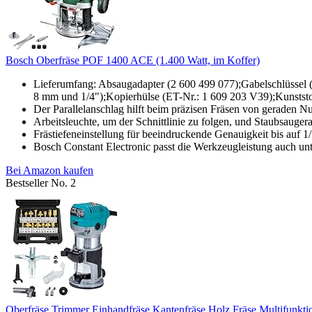
Bosch Oberfräse POF 1400 ACE (1.400 Watt, im Koffer)
Lieferumfang: Absaugadapter (2 600 499 077);Gabelschlüssel 
8 mm und 1/4");Kopierhülse (ET-Nr.: 1 609 203 V39);Kunststo
Der Parallelanschlag hilft beim präzisen Fräsen von geraden N
Arbeitsleuchte, um der Schnittlinie zu folgen, und Staubsaugera
Frästiefeneinstellung für beeindruckende Genauigkeit bis auf 
Bosch Constant Electronic passt die Werkzeugleistung auch unt
Bei Amazon kaufen
Bestseller No. 2
Oberfräse Trimmer Einhandfräse Kantenfräse Holz Fräse Multifunktio