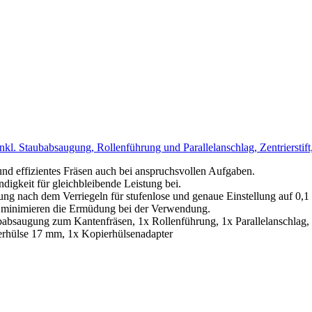
l. Staubabsaugung, Rollenführung und Parallelanschlag, Zentrierstif
ffizientes Fräsen auch bei anspruchsvollen Aufgaben.
eit für gleichbleibende Leistung bei.
ch dem Verriegeln für stufenlose und genaue Einstellung auf 0,
nimieren die Ermüdung bei der Verwendung.
ung zum Kantenfräsen, 1x Rollenführung, 1x Parallelanschlag, 1x Ze
rhülse 17 mm, 1x Kopierhülsenadapter