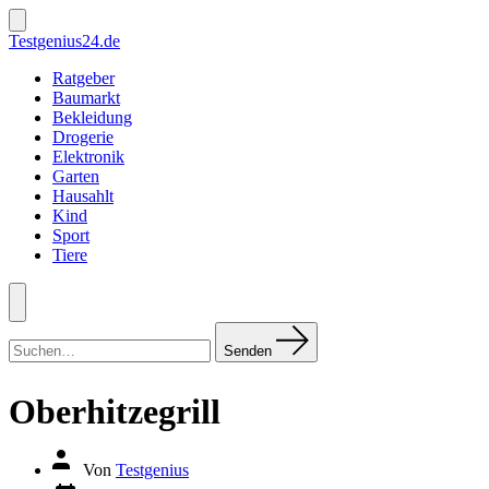
Zum
Inhalt
Suche
Testgenius24.de
ein-/ausblenden
springen
Ratgeber
Baumarkt
Bekleidung
Drogerie
Elektronik
Garten
Hausahlt
Kind
Sport
Tiere
Menü
Suchen
nach:
Senden
Oberhitzegrill
Autor
Von
Testgenius
des
Datum