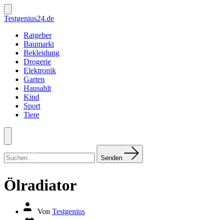
Zum
Inhalt
Suche
Testgenius24.de
ein-/ausblenden
springen
Ratgeber
Baumarkt
Bekleidung
Drogerie
Elektronik
Garten
Hausahlt
Kind
Sport
Tiere
Menü
Suchen
nach:
Senden
Ölradiator
Autor
Von
Testgenius
des
Datum