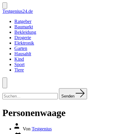
Zum
Inhalt
Suche
Testgenius24.de
ein-/ausblenden
springen
Ratgeber
Baumarkt
Bekleidung
Drogerie
Elektronik
Garten
Hausahlt
Kind
Sport
Tiere
Menü
Suchen
nach:
Senden
Personenwaage
Autor
Von
Testgenius
des
Datum