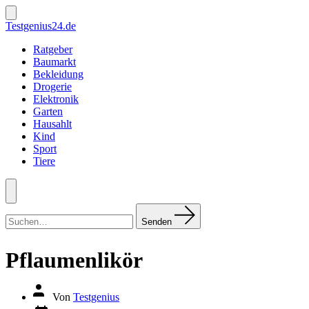
Zum
Inhalt
Suche
Testgenius24.de
ein-/ausblenden
springen
Ratgeber
Baumarkt
Bekleidung
Drogerie
Elektronik
Garten
Hausahlt
Kind
Sport
Tiere
Menü
Suchen
nach:
Senden
Pflaumenlikör
Autor
Von
Testgenius
des
Datum