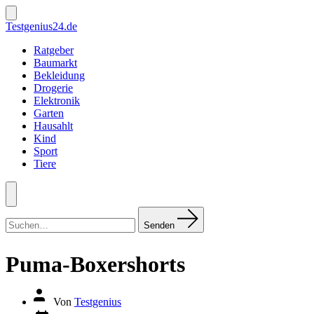
Zum
Inhalt
Suche
Testgenius24.de
ein-/ausblenden
springen
Ratgeber
Baumarkt
Bekleidung
Drogerie
Elektronik
Garten
Hausahlt
Kind
Sport
Tiere
Menü
Suchen
nach:
Senden
Puma-Boxershorts
Autor
Von
Testgenius
des
Datum