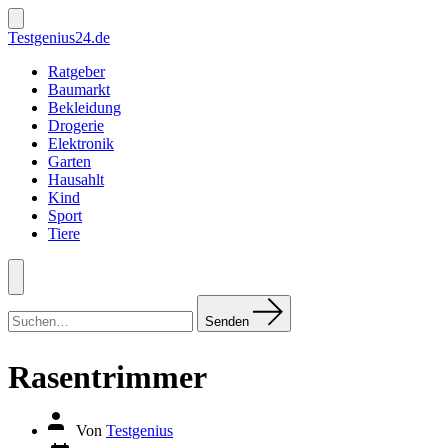
Zum
Inhalt
Suche
Testgenius24.de
ein-/ausblenden
springen
Ratgeber
Baumarkt
Bekleidung
Drogerie
Elektronik
Garten
Hausahlt
Kind
Sport
Tiere
Menü
Suchen
nach:
Senden
Rasentrimmer
Autor
Von
Testgenius
des
Datum