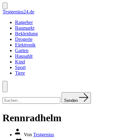
Zum
Inhalt
Suche
Testgenius24.de
ein-/ausblenden
springen
Ratgeber
Baumarkt
Bekleidung
Drogerie
Elektronik
Garten
Hausahlt
Kind
Sport
Tiere
Menü
Suchen
nach:
Senden
Rennradhelm
Autor
Von
Testgenius
des
Datum