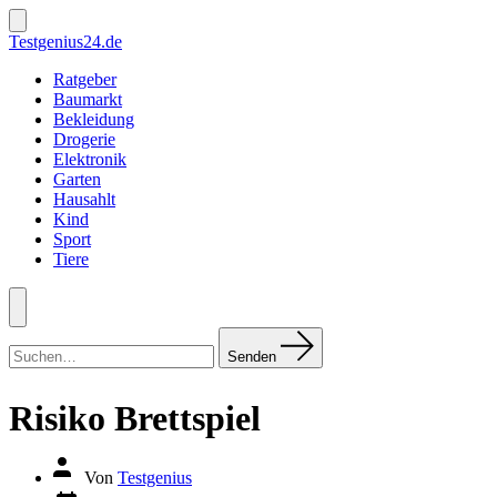
Zum
Inhalt
Suche
Testgenius24.de
ein-/ausblenden
springen
Ratgeber
Baumarkt
Bekleidung
Drogerie
Elektronik
Garten
Hausahlt
Kind
Sport
Tiere
Menü
Suchen
nach:
Senden
Risiko Brettspiel
Autor
Von
Testgenius
des
Datum