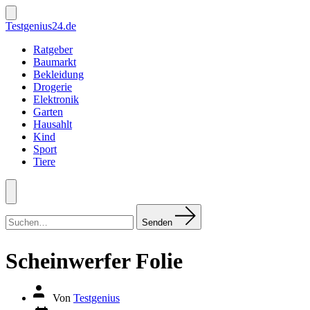
Zum
Inhalt
Suche
Testgenius24.de
ein-/ausblenden
springen
Ratgeber
Baumarkt
Bekleidung
Drogerie
Elektronik
Garten
Hausahlt
Kind
Sport
Tiere
Menü
Suchen
nach:
Senden
Scheinwerfer Folie
Autor
Von
Testgenius
des
Datum