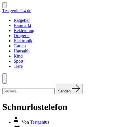
Zum
Inhalt
Suche
Testgenius24.de
ein-/ausblenden
springen
Ratgeber
Baumarkt
Bekleidung
Drogerie
Elektronik
Garten
Hausahlt
Kind
Sport
Tiere
Menü
Suchen
nach:
Senden
Schnurlostelefon
Autor
Von
Testgenius
des
Datum