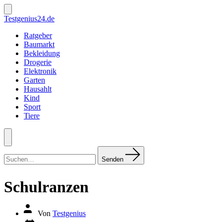
Zum
Inhalt
Suche
Testgenius24.de
ein-/ausblenden
springen
Ratgeber
Baumarkt
Bekleidung
Drogerie
Elektronik
Garten
Hausahlt
Kind
Sport
Tiere
Menü
Suchen
nach:
Senden
Schulranzen
Autor
Von
Testgenius
des
Datum