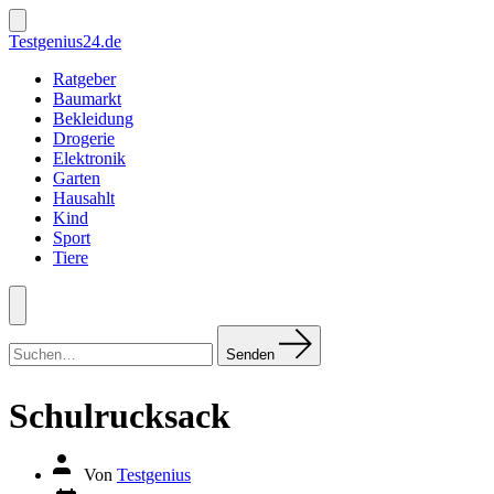
Zum
Inhalt
Suche
Testgenius24.de
ein-/ausblenden
springen
Ratgeber
Baumarkt
Bekleidung
Drogerie
Elektronik
Garten
Hausahlt
Kind
Sport
Tiere
Menü
Suchen
nach:
Senden
Schulrucksack
Autor
Von
Testgenius
des
Datum