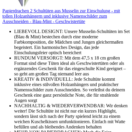
Papierdrachen 2 Schultüten aus Musselin zur Einschulung - mit
tollen Holzanhängern und inklusive Namenschilder zum
Ausschneiden - Blau-Mint - Geschwistertüte
LIEBEVOLL DESIGNT: Unsere Musselin-Schultüten im Set
(Blau & Mint) bestechen durch eine moderne
Farbkomposition, die Mädchen und Jungen gleichermaßen
begeistert. Ein harmonisches Design, das jede
Einschulungsfeier optisch bereichert
RUNDUM VERSORGT: Mit dem 47,5 x 18 cm großen
Format sind diese Tüten ideal als Geschwistertüten oder als
ergänzendes Geschenk für das eingeschulte Kind geeignet –
so geht am großen Tag niemand leer aus
KREATIV & INDIVIDUELL: Jede Schultüte kommt
inklusive eines stilvollen Holzanhängers und praktischer
Namensschilder zum Ausschneiden. So verleihst du deinem
Geschenk eine ganz persönliche Note, die für strahlende
Augen sorgt
NACHHALTIG & WIEDERVERWENDBAR: Wir denken
weiter! Die Schultüte ist nicht nur ein kurzes Highlight,
sondern lässt sich nach der Party spielend leicht zu einem
weichen Kuschelkissen umfunktionieren. Einfach mit Watte
befüllen und als bleibendes Andenken behalten