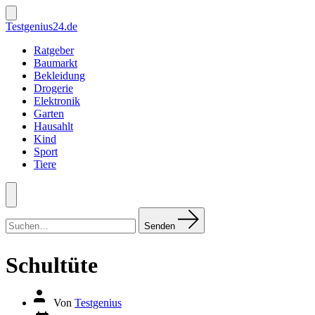
Zum
Inhalt
Suche
Testgenius24.de
ein-/ausblenden
springen
Ratgeber
Baumarkt
Bekleidung
Drogerie
Elektronik
Garten
Hausahlt
Kind
Sport
Tiere
Menü
Suchen
nach:
Senden
Schultüte
Autor
Von
Testgenius
des
Datum