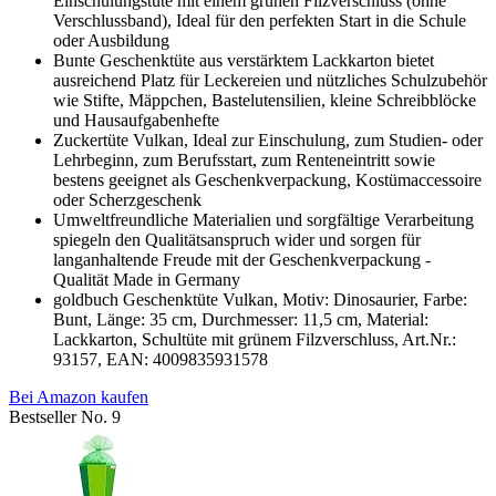
Einschulungstüte mit einem grünen Filzverschluss (ohne
Verschlussband), Ideal für den perfekten Start in die Schule
oder Ausbildung
Bunte Geschenktüte aus verstärktem Lackkarton bietet
ausreichend Platz für Leckereien und nützliches Schulzubehör
wie Stifte, Mäppchen, Bastelutensilien, kleine Schreibblöcke
und Hausaufgabenhefte
Zuckertüte Vulkan, Ideal zur Einschulung, zum Studien- oder
Lehrbeginn, zum Berufsstart, zum Renteneintritt sowie
bestens geeignet als Geschenkverpackung, Kostümaccessoire
oder Scherzgeschenk
Umweltfreundliche Materialien und sorgfältige Verarbeitung
spiegeln den Qualitätsanspruch wider und sorgen für
langanhaltende Freude mit der Geschenkverpackung -
Qualität Made in Germany
goldbuch Geschenktüte Vulkan, Motiv: Dinosaurier, Farbe:
Bunt, Länge: 35 cm, Durchmesser: 11,5 cm, Material:
Lackkarton, Schultüte mit grünem Filzverschluss, Art.Nr.:
93157, EAN: 4009835931578
Bei Amazon kaufen
Bestseller No. 9