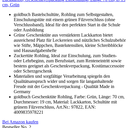
cm, Grün
goldbuch Bastelschultüte, Rohling zum Selbstgestalten,
Einschulungstüte mit einem grünen Filzverschluss (ohne
Verschlussband), Ideal für den perfekten Start in die Schule
oder Ausbildung
Grüne Geschenktüte aus verstärktem Lackkarton bietet
ausreichend Platz für Leckereien und nützliches Schulzubehör
wie Stifte, Mäppchen, Bastelutensilien, kleine Schreibblöcke
und Hausaufgabenhefte
Zuckertüte Rohling, Ideal zur Einschulung, zum Studien-
oder Lehrbeginn, zum Berufsstart, zum Renteneintritt sowie
bestens geeignet als Geschenkverpackung, Kostümaccessoire
oder Scherzgeschenk
Materialien und sorgfältige Verarbeitung spiegeln den
Qualitätsanspruch wider und sorgen für langanhaltende
Freude mit der Geschenkverpackung - Qualität Made in
Germany
goldbuch Geschenktüte Rohling, Farbe: Grün, Länge: 70 cm,
Durchmesser: 19 cm, Material: Lackkarton, Schultüte mit
grünem Filzverschluss, Art.Nr.: 97822, EAN:
4009835978221
Bei Amazon kaufen
Bestseller No. 2