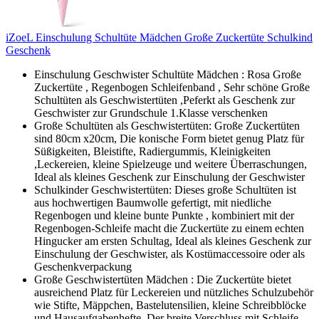
iZoeL Einschulung Schultüte Mädchen Große Zuckertüte Schulkind
Geschenk
Einschulung Geschwister Schultüte Mädchen : Rosa Große
Zuckertüte , Regenbogen Schleifenband , Sehr schöne Große
Schultüten als Geschwistertüten ,Peferkt als Geschenk zur
Geschwister zur Grundschule 1.Klasse verschenken
Große Schultüten als Geschwistertüten: Große Zuckertüten
sind 80cm x20cm, Die konische Form bietet genug Platz für
Süßigkeiten, Bleistifte, Radiergummis, Kleinigkeiten
,Leckereien, kleine Spielzeuge und weitere Überraschungen,
Ideal als kleines Geschenk zur Einschulung der Geschwister
Schulkinder Geschwistertüten: Dieses große Schultüten ist
aus hochwertigen Baumwolle gefertigt, mit niedliche
Regenbogen und kleine bunte Punkte , kombiniert mit der
Regenbogen-Schleife macht die Zuckertüte zu einem echten
Hingucker am ersten Schultag, Ideal als kleines Geschenk zur
Einschulung der Geschwister, als Kostümaccessoire oder als
Geschenkverpackung
Große Geschwistertüten Mädchen : Die Zuckertüte bietet
ausreichend Platz für Leckereien und nützliches Schulzubehör
wie Stifte, Mäppchen, Bastelutensilien, kleine Schreibblöcke
und Hausaufgabenhefte, Der breite Verschluss mit Schleife