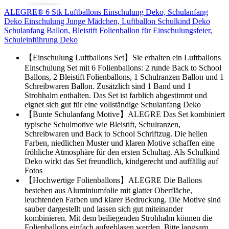
ALEGRE® 6 Stk Luftballons Einschulung Deko, Schulanfang
Deko Einschulung Junge Mädchen, Luftballon Schulkind Deko
Schulanfang Ballon, Bleistift Folienballon für Einschulungsfeier,
Schuleinführung Deko
【Einschulung Luftballons Set】Sie erhalten ein Luftballons
Einschulung Set mit 6 Folienballons: 2 runde Back to School
Ballons, 2 Bleistift Folienballons, 1 Schulranzen Ballon und 1
Schreibwaren Ballon. Zusätzlich sind 1 Band und 1
Strohhalm enthalten. Das Set ist farblich abgestimmt und
eignet sich gut für eine vollständige Schulanfang Deko
【Bunte Schulanfang Motive】ALEGRE Das Set kombiniert
typische Schulmotive wie Bleistift, Schulranzen,
Schreibwaren und Back to School Schriftzug. Die hellen
Farben, niedlichen Muster und klaren Motive schaffen eine
fröhliche Atmosphäre für den ersten Schultag. Als Schulkind
Deko wirkt das Set freundlich, kindgerecht und auffällig auf
Fotos
【Hochwertige Folienballons】ALEGRE Die Ballons
bestehen aus Aluminiumfolie mit glatter Oberfläche,
leuchtenden Farben und klarer Bedruckung. Die Motive sind
sauber dargestellt und lassen sich gut miteinander
kombinieren. Mit dem beiliegenden Strohhalm können die
Folienballons einfach aufgeblasen werden. Bitte langsam