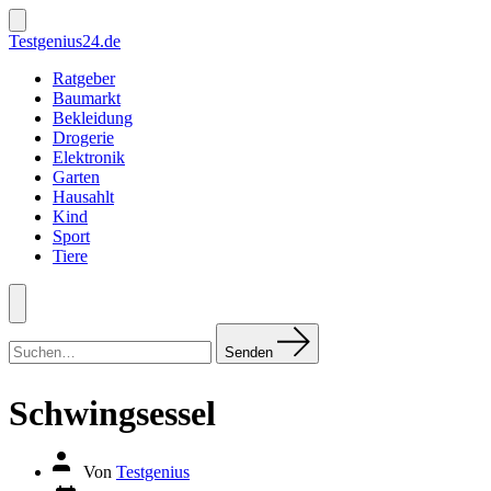
Zum
Inhalt
Suche
Testgenius24.de
ein-/ausblenden
springen
Ratgeber
Baumarkt
Bekleidung
Drogerie
Elektronik
Garten
Hausahlt
Kind
Sport
Tiere
Menü
Suchen
nach:
Senden
Schwingsessel
Autor
Von
Testgenius
des
Datum