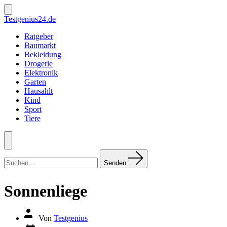
Zum
Inhalt
Suche
Testgenius24.de
ein-/ausblenden
springen
Ratgeber
Baumarkt
Bekleidung
Drogerie
Elektronik
Garten
Hausahlt
Kind
Sport
Tiere
Menü
Suchen
nach:
Senden
Sonnenliege
Autor
Von
Testgenius
des
Datum