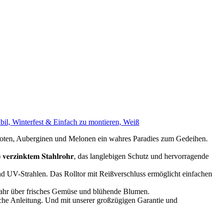
, Winterfest & Einfach zu montieren, Weiß
Salat, Chilischoten, Auberginen und Melonen ein wahres Paradies zum Gedeihen.
) 𝐯𝐞𝐫𝐳𝐢𝐧𝐤𝐭𝐞𝐦 𝐒𝐭𝐚𝐡𝐥𝐫𝐨𝐡𝐫, das langlebigen Schutz und hervorragende
vor Regen und UV-Strahlen. Das Rolltor mit Reißverschluss ermöglicht einfachen
 ganze Jahr über frisches Gemüse und blühende Blumen.
ine einfache Anleitung. Und mit unserer großzügigen Garantie und