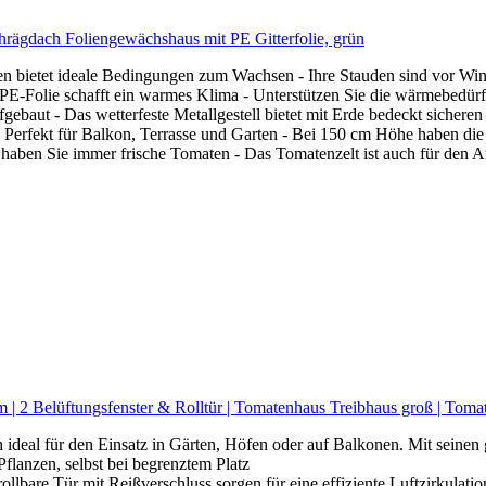
ägdach Foliengewächshaus mit PE Gitterfolie, grün
bietet ideale Bedingungen zum Wachsen - Ihre Stauden sind vor Wind
 PE-Folie schafft ein warmes Klima - Unterstützen Sie die wärmebedürf
fgebaut - Das wetterfeste Metallgestell bietet mit Erde bedeckt sicheren
 Perfekt für Balkon, Terrasse und Garten - Bei 150 cm Höhe haben die
aben Sie immer frische Tomaten - Das Tomatenzelt ist auch für den A
 2 Belüftungsfenster & Rolltür | Tomatenhaus Treibhaus groß | Toma
 ideal für den Einsatz in Gärten, Höfen oder auf Balkonen. Mit seinen
flanzen, selbst bei begrenztem Platz
rollbare Tür mit Reißverschluss sorgen für eine effiziente Luftzirkul