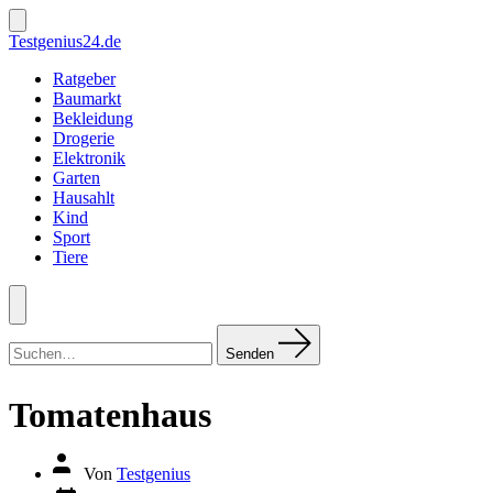
Zum
Inhalt
Suche
Testgenius24.de
ein-/ausblenden
springen
Ratgeber
Baumarkt
Bekleidung
Drogerie
Elektronik
Garten
Hausahlt
Kind
Sport
Tiere
Menü
Suchen
nach:
Senden
Tomatenhaus
Autor
Von
Testgenius
des
Datum