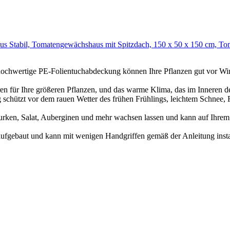
abil, Tomatengewächshaus mit Spitzdach, 150 x 50 x 150 cm, Tomat
hochwertige PE-Folientuchabdeckung können Ihre Pflanzen gut vor Wi
n für Ihre größeren Pflanzen, und das warme Klima, das im Inneren d
g schützt vor dem rauen Wetter des frühen Frühlings, leichtem Schnee, 
urken, Salat, Auberginen und mehr wachsen lassen und kann auf Ihrem
aufgebaut und kann mit wenigen Handgriffen gemäß der Anleitung insta