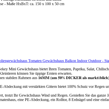
sse - Maße HxBxT: ca. 150 x 100 x 50 cm
engewächshaus Tomaten Gewächshaus Balkon Indoor Outdoor - Stabil
𝐞𝐧𝐰𝐚𝐜𝐡𝐬𝐭𝐮𝐦: Das Sekey Mini Gewächshaus bietet Ihren Tomaten, Paprika, 
eintieren können Sie üppige Ernten erwarten.
 einen stabilen Rahmen aus 𝟏𝟔𝐌𝐌 (𝐮𝐦 𝟓𝟎% 𝐃𝐈𝐂𝐊𝐄𝐑 𝐚𝐥𝐬 𝐦𝐚𝐫𝐤𝐭ü𝐛𝐥𝐢𝐜
𝐞𝐧 𝐒𝐜𝐡𝐮𝐭𝐳: Die PE-Abdeckung mit verstärkten Gittern bietet 100% Schutz 
 Erdnägeln verankert, trotzt Ihr Gewächshaus Wind und Regen. Genießen Sie das
s Set enthält ein Tomatenhaus, eine PE-Abdeckung, ein Rolltor, 8 Erdnägel und e