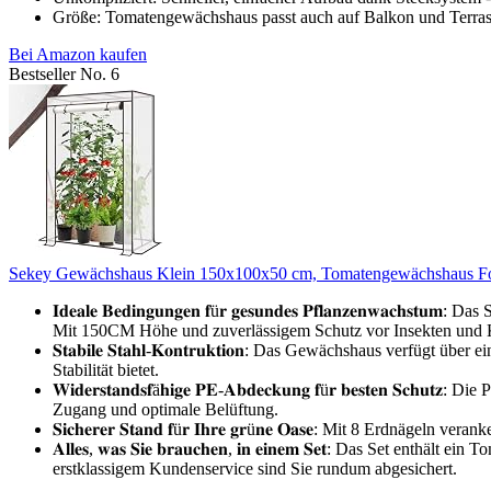
Größe: Tomatengewächshaus passt auch auf Balkon und Terra
Bei Amazon kaufen
Bestseller No. 6
Sekey Gewächshaus Klein 150x100x50 cm, Tomatengewächshaus Foli
𝐈𝐝𝐞𝐚𝐥𝐞 𝐁𝐞𝐝𝐢𝐧𝐠𝐮𝐧𝐠𝐞𝐧 𝐟ü𝐫 𝐠𝐞𝐬𝐮𝐧𝐝𝐞𝐬 𝐏𝐟𝐥𝐚𝐧𝐳
Mit 150CM Höhe und zuverlässigem Schutz vor Insekten und Kl
𝐒𝐭𝐚𝐛𝐢𝐥𝐞 𝐒𝐭𝐚𝐡𝐥-𝐊𝐨𝐧𝐭𝐫𝐮𝐤𝐭𝐢𝐨𝐧: Das Gewächshaus verfügt über
Stabilität bietet.
𝐖𝐢𝐝𝐞𝐫𝐬𝐭𝐚𝐧𝐝𝐬𝐟ä𝐡𝐢𝐠𝐞 𝐏𝐄-𝐀𝐛𝐝𝐞𝐜𝐤𝐮𝐧𝐠 𝐟ü𝐫 𝐛𝐞𝐬
Zugang und optimale Belüftung.
𝐒𝐢𝐜𝐡𝐞𝐫𝐞𝐫 𝐒𝐭𝐚𝐧𝐝 𝐟ü𝐫 𝐈𝐡𝐫𝐞 𝐠𝐫ü𝐧𝐞 𝐎𝐚𝐬𝐞: Mit 8
𝐀𝐥𝐥𝐞𝐬, 𝐰𝐚𝐬 𝐒𝐢𝐞 𝐛𝐫𝐚𝐮𝐜𝐡𝐞𝐧, 𝐢𝐧 𝐞𝐢𝐧𝐞𝐦 𝐒𝐞𝐭: Da
erstklassigem Kundenservice sind Sie rundum abgesichert.