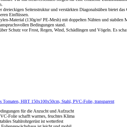
n.
er dreieckigen Seitenstruktur und verstärkten Diagonalstäben bietet da
ßeren Einflüssen.
en-Material (130g/m² PE-Mesh) mit doppelten Nähten und stabilen Met
st anspruchsvollen Bedingungen stand.
über Schutz vor Frost, Regen, Wind, Schädlingen und Vögeln. Es scha
s Tomaten, HBT 150x100x50cm, Stahl, PVC-Folie, transparent
edingungen für die Anzucht und Aufzucht
 PVC-Folie schafft warmes, feuchtes Klima
iles Stahlrohrgerüst ist wetterfest
 Foliengewächshaus ist leicht und mobil