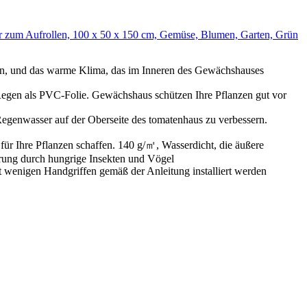
zum Aufrollen, 100 x 50 x 150 cm, Gemüse, Blumen, Garten, Grün
zen, und das warme Klima, das im Inneren des Gewächshauses
egen als PVC-Folie. Gewächshaus schützen Ihre Pflanzen gut vor
egenwasser auf der Oberseite des tomatenhaus zu verbessern.
für Ihre Pflanzen schaffen. 140 g/㎡, Wasserdicht, die äußere
örung durch hungrige Insekten und Vögel
t wenigen Handgriffen gemäß der Anleitung installiert werden