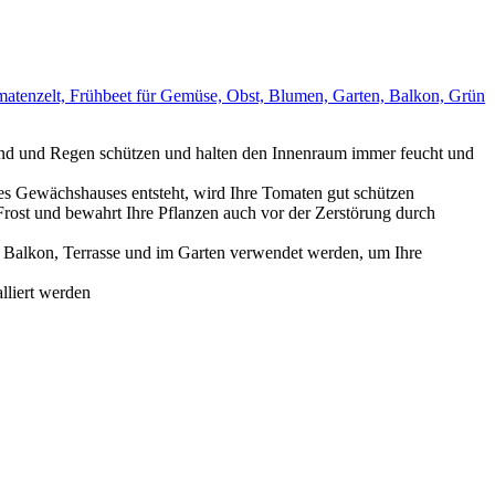
enzelt, Frühbeet für Gemüse, Obst, Blumen, Garten, Balkon, Grün
nd und Regen schützen und halten den Innenraum immer feucht und
es Gewächshauses entsteht, wird Ihre Tomaten gut schützen
Frost und bewahrt Ihre Pflanzen auch vor der Zerstörung durch
 Balkon, Terrasse und im Garten verwendet werden, um Ihre
lliert werden