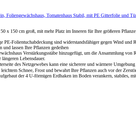
liengewächshaus, Tomatenhaus Stabil, mit PE Gitterfolie und Tür 
50 x 150 cm groß, mit mehr Platz im Inneren für Ihre größeren Pflan
ge PE-Folientuchabdeckung sind widerstandsfähiger gegen Wind und R
 und lassen Ihre Pflanzen gedeihen
ngewächshaus Verstärkungsstäbe hinzugefügt, um die Ansammlung von R
r längeren Lebensdauer.
Unterseite des Netzgewebes kann eine sicherere und wärmere Umgebung 
 leichtem Schnee, Frost und bewahrt Ihre Pflanzen auch vor der Zerst
aufgebaut der 4 U-förmigen Erdhaken im Boden verankern, stabiles, mi