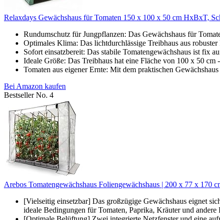
Relaxdays Gewächshaus für Tomaten 150 x 100 x 50 cm HxBxT, Schr
Rundumschutz für Jungpflanzen: Das Gewächshaus für Tomaten 
Optimales Klima: Das lichtdurchlässige Treibhaus aus robuster
Sofort einsatzbereit: Das stabile Tomatengewächshaus ist fix au
Ideale Größe: Das Treibhaus hat eine Fläche von 100 x 50 cm -
Tomaten aus eigener Ernte: Mit dem praktischen Gewächshaus h
Bei Amazon kaufen
Bestseller No. 4
Arebos Tomatengewächshaus Foliengewächshaus | 200 x 77 x 170 cm |
[Vielseitig einsetzbar] Das großzügige Gewächshaus eignet sich
ideale Bedingungen für Tomaten, Paprika, Kräuter und andere P
[Optimale Belüftung] Zwei integrierte Netzfenster und eine auf