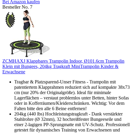
Bei Amazon kaufen
Bestseller No. 7
ZCMHAXJ Klappbares Trampolin Indoor, Ø101.6cm Trampolin
Klein mit Bungees, 204kg Tragkraft MiniTrampolin Kinder &
Erwachsene
Tragbar & Platzsparend-Unser Fitness - Trampolin mit
patentiertem Klapprahmen reduziert sich auf kompakte 38x73
cm (nur 20% der Originalgröße). Ideal für minimale
Lagerflächen – verstaut problemlos unter Betten, hinter Sofas
oder in Kofferräumen/Kleiderschränken. Wichtig: Vor dem
Falten bitte den alle 6 Beine entfernen!
204kg (440 lbs) Hochleistungstragkraft - Dank verstärkter
Stahlrohre (Ø 32mm), 32 hochreißfester Bungeeseile und
einer 2-lagigen PP-Sprungmatte mit UV-Schutz. Professionell
getestet für dynamisches Training von Erwachsenen und