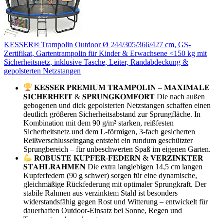
KESSER® Trampolin Outdoor Ø 244/305/366/427 cm, GS-
Zertifikat, Gartentrampolin für Kinder & Erwachsene <150 kg mit
Sicherheitsnetz, inklusive Tasche, Leiter, Randabdeckung &
gepolsterten Netzstangen
𝐊𝐄𝐒𝐒𝐄𝐑 𝐏𝐑𝐄𝐌𝐈𝐔𝐌 𝐓𝐑𝐀𝐌𝐏𝐎𝐋𝐈𝐍 – 𝐌𝐀𝐗𝐈𝐌𝐀𝐋𝐄
𝐒𝐈𝐂𝐇𝐄𝐑𝐇𝐄𝐈𝐓 & 𝐒𝐏𝐑𝐔𝐍𝐆𝐊𝐎𝐌𝐅𝐎𝐑𝐓 Die nach außen
gebogenen und dick gepolsterten Netzstangen schaffen einen
deutlich größeren Sicherheitsabstand zur Sprungfläche. In
Kombination mit dem 90 g/m² starken, reißfesten
Sicherheitsnetz und dem L-förmigen, 3-fach gesicherten
Reißverschlusseingang entsteht ein rundum geschützter
Sprungbereich – für unbeschwerten Spaß im eigenen Garten.
𝐑𝐎𝐁𝐔𝐒𝐓𝐄 𝐊𝐔𝐏𝐅𝐄𝐑-𝐅𝐄𝐃𝐄𝐑𝐍 & 𝐕𝐄𝐑𝐙𝐈𝐍𝐊𝐓𝐄𝐑
𝐒𝐓𝐀𝐇𝐋𝐑𝐀𝐇𝐌𝐄𝐍 Die extra langlebigen 14,5 cm langen
Kupferfedern (90 g schwer) sorgen für eine dynamische,
gleichmäßige Rückfederung mit optimaler Sprungkraft. Der
stabile Rahmen aus verzinktem Stahl ist besonders
widerstandsfähig gegen Rost und Witterung – entwickelt für
dauerhaften Outdoor-Einsatz bei Sonne, Regen und