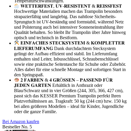
Temperaturschwankungen.
𝐖𝐄𝐓𝐓𝐄𝐑𝐅𝐄𝐒𝐓, 𝐔𝐕-𝐑𝐄𝐒𝐈𝐒𝐓𝐄𝐍𝐓 & 𝐑𝐄𝐈𝐒𝐒𝐅𝐄𝐒𝐓
Hochwertige Materialien machen das Trampolin besonders
strapazierfähig und langlebig. Das nahtlose Sicherheits-
Sprungtuch ist UV-beständig und formstabil, während Netz
und Polsterung auch bei intensiver Sonneneinstrahlung ihre
Qualität behalten. So bleibt Ihr Trampolin über Jahre hinweg
optisch und technisch in Bestform.
𝐄𝐈𝐍𝐅𝐀𝐂𝐇𝐄𝐒 𝐒𝐓𝐄𝐂𝐊𝐒𝐘𝐒𝐓𝐄𝐌 & 𝐊𝐎𝐌𝐏𝐋𝐄𝐓𝐓𝐄𝐑
𝐋𝐈𝐄𝐅𝐄𝐑𝐔𝐌𝐅𝐀𝐍𝐆 Dank durchdachtem Stecksystem
gelingt der Aufbau effizient und stabil. Im Lieferumfang
enthalten sind Leiter, Inbusschlüssel, Schraubenschlüssel
sowie eine praktische Seitentasche für Schuhe oder Zubehör.
Alles dabei für eine schnelle Montage und sofortigen Start in
den Springspaß.
𝟐 𝐅𝐀𝐑𝐁𝐄𝐍 & 𝟒 𝐆𝐑Ö𝐒𝐒𝐄𝐍 – 𝐏𝐀𝐒𝐒𝐄𝐍𝐃 𝐅Ü𝐑
𝐉𝐄𝐃𝐄𝐍 𝐆𝐀𝐑𝐓𝐄𝐍 Erhältlich in Anthrazit oder
Blau/Schwarz und in vier Größen (244, 305, 366, 427 cm),
passt sich das KESSER Premium Trampolin perfekt Ihren
Platzverhältnissen an. Tragkraft: 50 kg (244 cm) bzw. 150 kg
bei allen größeren Modellen – ideal für Kinder, Jugendliche
oder die ganze Familie.
Bei Amazon kaufen
Bestseller No. 5