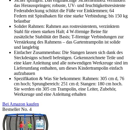
Sicher springen: Das engmaschige Sicherheitsnetz verhindert
das Herausspringen; robuste, UV- und feuchtigkeitsresistente
Federabdeckung schützt die Füße vor Einklemmen; 64
Federn mit Spiralhaken für eine starke Verbindung; bis 150 kg
belastbar
Solider Rahmen: Rahmen aus rostresistentem, verzinktem
Stahl für einen starken Halt; 4 W-förmige Beine für
zusätzliche Stabilität der Basis; T-förmige Verbindungen zur
Verstärkung des Rahmens – das Gartentrampolin ist solide
und langlebig
Einfacher Zusammenbau: Die Stangen lassen sich dank des
Steckdesigns schnell befestigen. Gekennzeichnete Teile und
eine klare Anleitung und alle notwendigen Werkzeuge sind im
Lieferumfang enthalten, um dieses Kindertrampolin einfach
aufzubauen
Spezifikation & Was Sie bekommen: Rahmen: 305 cm d, 76
cm hoch; Sprungbereich: 251 cm d; Stangen: 180 cm hoch.
Sie werden ein 305 cm Trampolin, eine Leiter, Zubehör,
Werkzeuge und eine Anleitung erhalten
Bei Amazon kaufen
Bestseller No. 4