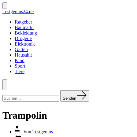
Zum
Inhalt
Suche
Testgenius24.de
ein-/ausblenden
springen
Ratgeber
Baumarkt
Bekleidung
Drogerie
Elektronik
Garten
Hausahlt
Kind
Sport
Tiere
Menü
Suchen
nach:
Senden
Trampolin
Autor
Von
Testgenius
des
Datum