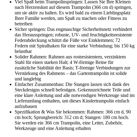
Viel Spaß beim Trampolinspringen: Lassen Sie Ihre Kleinen
nach Herzenslust auf diesem Trampolin (366 cm d) springen,
um sie aktiv zu halten. Es wird bald zu einem Lieblingsplatz
Ihrer Familie werden, um Spaß zu machen oder Fitness zu
betreiben
Sicher springen: Das engmaschige Sicherheitsnetz verhindert
das Herausspringen; robuste, UV- und feuchtigkeitsresistente
Federabdeckung schützt die Füße vor Einklemmen; 72
Federn mit Spiralhaken für eine starke Verbindung; bis 150 kg
belastbar
Solider Rahmen: Rahmen aus rostresistentem, verzinktem
Stahl für einen starken Halt; 4 W-förmige Beine für
zusätzliche Stabilität der Basis; T-förmige Verbindungen zur
Verstärkung des Rahmens – das Gartentrampolin ist solide
und langlebig
Einfacher Zusammenbau: Die Stangen lassen sich dank des
Steckdesigns schnell befestigen. Gekennzeichnete Teile und
eine klare Anleitung und alle notwendigen Werkzeuge sind im
Lieferumfang enthalten, um dieses Kindertrampolin einfach
aufzubauen
Spezifikation & Was Sie bekommen: Rahmen: 366 cm d, 90
cm hoch; Sprungbereich: 312 cm d; Stangen: 180 cm hoch.
Sie werden ein 366 cm Trampolin, eine Leiter, Zubehör,
Werkzeuge und eine Anleitung erhalten