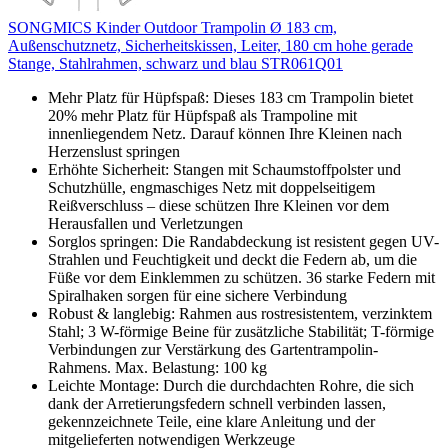
SONGMICS Kinder Outdoor Trampolin Ø 183 cm,
Außenschutznetz, Sicherheitskissen, Leiter, 180 cm hohe gerade
Stange, Stahlrahmen, schwarz und blau STR061Q01
Mehr Platz für Hüpfspaß: Dieses 183 cm Trampolin bietet
20% mehr Platz für Hüpfspaß als Trampoline mit
innenliegendem Netz. Darauf können Ihre Kleinen nach
Herzenslust springen
Erhöhte Sicherheit: Stangen mit Schaumstoffpolster und
Schutzhülle, engmaschiges Netz mit doppelseitigem
Reißverschluss – diese schützen Ihre Kleinen vor dem
Herausfallen und Verletzungen
Sorglos springen: Die Randabdeckung ist resistent gegen UV-
Strahlen und Feuchtigkeit und deckt die Federn ab, um die
Füße vor dem Einklemmen zu schützen. 36 starke Federn mit
Spiralhaken sorgen für eine sichere Verbindung
Robust & langlebig: Rahmen aus rostresistentem, verzinktem
Stahl; 3 W-förmige Beine für zusätzliche Stabilität; T-förmige
Verbindungen zur Verstärkung des Gartentrampolin-
Rahmens. Max. Belastung: 100 kg
Leichte Montage: Durch die durchdachten Rohre, die sich
dank der Arretierungsfedern schnell verbinden lassen,
gekennzeichnete Teile, eine klare Anleitung und der
mitgelieferten notwendigen Werkzeuge