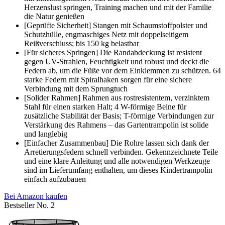
Herzenslust springen, Training machen und mit der Familie
die Natur genießen
[Geprüfte Sicherheit] Stangen mit Schaumstoffpolster und
Schutzhülle, engmaschiges Netz mit doppelseitigem
Reißverschluss; bis 150 kg belastbar
[Für sicheres Springen] Die Randabdeckung ist resistent
gegen UV-Strahlen, Feuchtigkeit und robust und deckt die
Federn ab, um die Füße vor dem Einklemmen zu schützen. 64
starke Federn mit Spiralhaken sorgen für eine sichere
Verbindung mit dem Sprungtuch
[Solider Rahmen] Rahmen aus rostresistentem, verzinktem
Stahl für einen starken Halt; 4 W-förmige Beine für
zusätzliche Stabilität der Basis; T-förmige Verbindungen zur
Verstärkung des Rahmens – das Gartentrampolin ist solide
und langlebig
[Einfacher Zusammenbau] Die Rohre lassen sich dank der
Arretierungsfedern schnell verbinden. Gekennzeichnete Teile
und eine klare Anleitung und alle notwendigen Werkzeuge
sind im Lieferumfang enthalten, um dieses Kindertrampolin
einfach aufzubauen
Bei Amazon kaufen
Bestseller No. 2