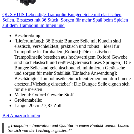
QUXVUIS Lebendige Trampolin Bungee Seile mit elastischen
Seilen, Ersatzset mit 36 Stück, Sorgen für mehr Spaß beim Spielen
auf dem Trampolin im Innen und
Beschreibung:
[Lieferumfang]: 36 Ersatz Bungee Seile mit Kugeln sind
elastisch, verschleißfest, praktisch und robust – ideal für
Trampoline in Turnhallen.[Robust]: Die elastischen
Trampolinseile bestehen aus hochwertigem Oxford Gewebe,
sind hochelastisch und reißfest.[Geräuschloses Springen]: Die
Bungee Seile sind gelenkschonend, minimieren Geräusche
und sorgen für mehr Stabilität.[Einfache Anwendung]:
Beschädigte Trampolinseile einfach entfernen und durch neue
ersetzen.[Vielseitig einsetzbar]: Die Bungee Seile eignen sich
für die meisten
Material: Oxford Gewebe Stoff
Größentabelle:
Länge: 20 cm / 7,87 Zoll
Bei Amazon kaufen
„Trampolin – Innovation und Qualität in einem Produkt vereint. Lassen
Sie sich von der Leistung begeistern!“