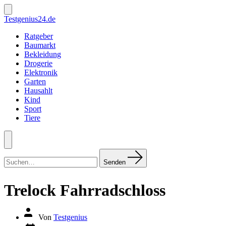
Zum
Inhalt
Suche
Testgenius24.de
ein-/ausblenden
springen
Ratgeber
Baumarkt
Bekleidung
Drogerie
Elektronik
Garten
Hausahlt
Kind
Sport
Tiere
Menü
Suchen
nach:
Senden
Trelock Fahrradschloss
Autor
Von
Testgenius
des
Datum