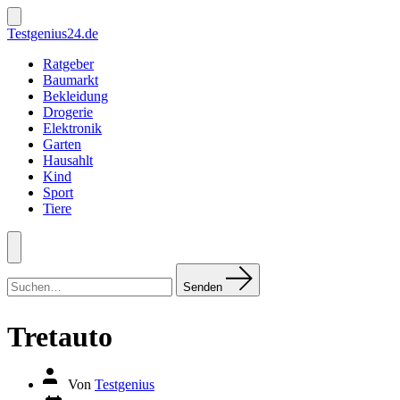
Zum
Inhalt
Suche
Testgenius24.de
ein-/ausblenden
springen
Ratgeber
Baumarkt
Bekleidung
Drogerie
Elektronik
Garten
Hausahlt
Kind
Sport
Tiere
Menü
Suchen
nach:
Senden
Tretauto
Autor
Von
Testgenius
des
Datum