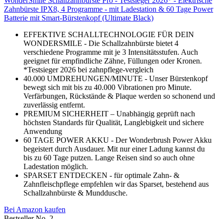
WonderSmile Schallzahnbürste Pro - Testsieger 2026* - Elektrische
Zahnbürste IPX8, 4 Programme - mit Ladestation & 60 Tage Power
Batterie mit Smart-Bürstenkopf (Ultimate Black)
EFFEKTIVE SCHALLTECHNOLOGIE FÜR DEIN
WONDERSMILE - Die Schallzahnbürste bietet 4
verschiedene Programme mit je 3 Intensitätsstufen. Auch
geeignet für empfindliche Zähne, Füllungen oder Kronen.
*Testsieger 2026 bei zahnpflege-vergleich
40.000 UMDREHUNGEN/MINUTE - Unser Bürstenkopf
bewegt sich mit bis zu 40.000 Vibrationen pro Minute.
Verfärbungen, Rückstände & Plaque werden so schonend und
zuverlässig entfernt.
PREMIUM SICHERHEIT – Unabhängig geprüft nach
höchsten Standards für Qualität, Langlebigkeit und sichere
Anwendung
60 TAGE POWER AKKU - Der Wonderbrush Power Akku
begeistert durch Ausdauer. Mit nur einer Ladung kannst du
bis zu 60 Tage putzen. Lange Reisen sind so auch ohne
Ladestation möglich.
SPARSET ENTDECKEN - für optimale Zahn- &
Zahnfleischpflege empfehlen wir das Sparset, bestehend aus
Schallzahnbürste & Munddusche.
Bei Amazon kaufen
Bestseller No. 2