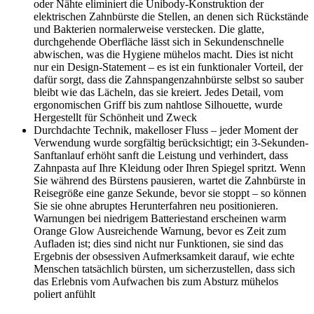
oder Nähte eliminiert die Unibody-Konstruktion der
elektrischen Zahnbürste die Stellen, an denen sich Rückstände
und Bakterien normalerweise verstecken. Die glatte,
durchgehende Oberfläche lässt sich in Sekundenschnelle
abwischen, was die Hygiene mühelos macht. Dies ist nicht
nur ein Design-Statement – es ist ein funktionaler Vorteil, der
dafür sorgt, dass die Zahnspangenzahnbürste selbst so sauber
bleibt wie das Lächeln, das sie kreiert. Jedes Detail, vom
ergonomischen Griff bis zum nahtlose Silhouette, wurde
Hergestellt für Schönheit und Zweck
Durchdachte Technik, makelloser Fluss – jeder Moment der
Verwendung wurde sorgfältig berücksichtigt; ein 3-Sekunden-
Sanftanlauf erhöht sanft die Leistung und verhindert, dass
Zahnpasta auf Ihre Kleidung oder Ihren Spiegel spritzt. Wenn
Sie während des Bürstens pausieren, wartet die Zahnbürste in
Reisegröße eine ganze Sekunde, bevor sie stoppt – so können
Sie sie ohne abruptes Herunterfahren neu positionieren.
Warnungen bei niedrigem Batteriestand erscheinen warm
Orange Glow Ausreichende Warnung, bevor es Zeit zum
Aufladen ist; dies sind nicht nur Funktionen, sie sind das
Ergebnis der obsessiven Aufmerksamkeit darauf, wie echte
Menschen tatsächlich bürsten, um sicherzustellen, dass sich
das Erlebnis vom Aufwachen bis zum Absturz mühelos
poliert anfühlt