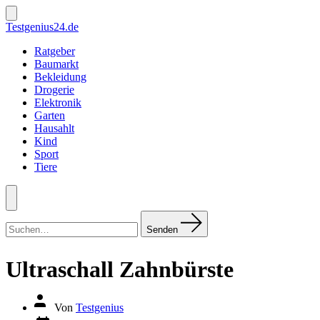
Zum
Inhalt
Suche
Testgenius24.de
ein-/ausblenden
springen
Ratgeber
Baumarkt
Bekleidung
Drogerie
Elektronik
Garten
Hausahlt
Kind
Sport
Tiere
Menü
Suchen
nach:
Senden
Ultraschall Zahnbürste
Autor
Von
Testgenius
des
Datum