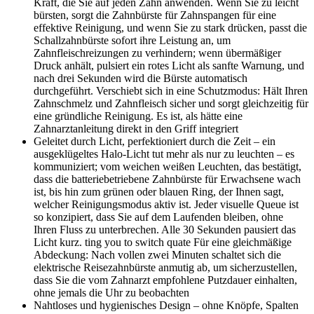
Kraft, die Sie auf jeden Zahn anwenden. Wenn Sie zu leicht
bürsten, sorgt die Zahnbürste für Zahnspangen für eine
effektive Reinigung, und wenn Sie zu stark drücken, passt die
Schallzahnbürste sofort ihre Leistung an, um
Zahnfleischreizungen zu verhindern; wenn übermäßiger
Druck anhält, pulsiert ein rotes Licht als sanfte Warnung, und
nach drei Sekunden wird die Bürste automatisch
durchgeführt. Verschiebt sich in eine Schutzmodus: Hält Ihren
Zahnschmelz und Zahnfleisch sicher und sorgt gleichzeitig für
eine gründliche Reinigung. Es ist, als hätte eine
Zahnarztanleitung direkt in den Griff integriert
Geleitet durch Licht, perfektioniert durch die Zeit – ein
ausgeklügeltes Halo-Licht tut mehr als nur zu leuchten – es
kommuniziert; vom weichen weißen Leuchten, das bestätigt,
dass die batteriebetriebene Zahnbürste für Erwachsene wach
ist, bis hin zum grünen oder blauen Ring, der Ihnen sagt,
welcher Reinigungsmodus aktiv ist. Jeder visuelle Queue ist
so konzipiert, dass Sie auf dem Laufenden bleiben, ohne
Ihren Fluss zu unterbrechen. Alle 30 Sekunden pausiert das
Licht kurz. ting you to switch quate Für eine gleichmäßige
Abdeckung: Nach vollen zwei Minuten schaltet sich die
elektrische Reisezahnbürste anmutig ab, um sicherzustellen,
dass Sie die vom Zahnarzt empfohlene Putzdauer einhalten,
ohne jemals die Uhr zu beobachten
Nahtloses und hygienisches Design – ohne Knöpfe, Spalten