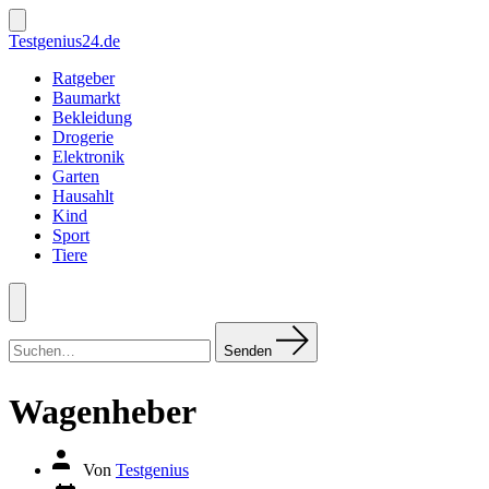
Zum
Inhalt
Suche
Testgenius24.de
ein-/ausblenden
springen
Ratgeber
Baumarkt
Bekleidung
Drogerie
Elektronik
Garten
Hausahlt
Kind
Sport
Tiere
Menü
Suchen
nach:
Senden
Wagenheber
Autor
Von
Testgenius
des
Datum