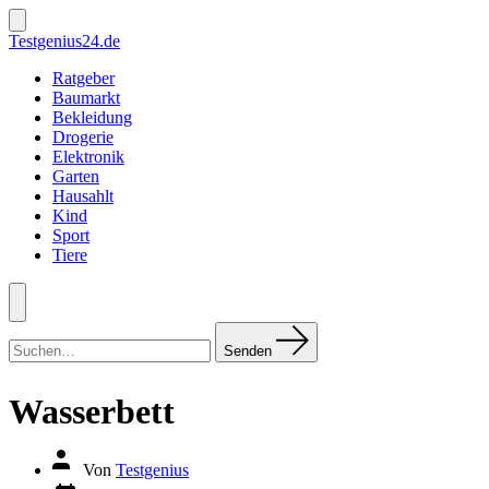
Zum
Inhalt
Suche
Testgenius24.de
ein-/ausblenden
springen
Ratgeber
Baumarkt
Bekleidung
Drogerie
Elektronik
Garten
Hausahlt
Kind
Sport
Tiere
Menü
Suchen
nach:
Senden
Wasserbett
Autor
Von
Testgenius
des
Datum