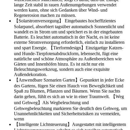
lange Zeit stabil in rauen Außenumgebungen verwendet
werden kann, ohne sich Gedanken über Wind- und
Regenerosion machen zu müssen.
【Solarstromversorgung】 Eingebautes hocheffizientes
Solarpanel, absorbiert tagsüber automatisch Sonnenlicht und
wandelt es in Strom um und speichert es in der eingebauten
Batterie. Es leuchtet automatisch in der Nacht, es ist keine
externe Stromversorgung erforderlich, einfach zu installieren
und spart Energie. 【Tierformdesign】Einzigartige Katzen-
und Hunde-Tierpfotenabdruckform, lebensecht, fügt eine
natürliche und schöne Atmosphäre zu Außenbereichen wie
Gärten und Innenhöfen hinzu. Es ist nicht nur ein
Beleuchtungswerkzeug, sondern auch eine exquisite
Außendekoration.
【Anwendbare Szenarien Garten】Gepunktet in jeder Ecke
des Gartens, fügen Sie einen Hauch von Beweglichkeit und
Spaß zu Blumen, Pflanzen und Bäumen. Wenn Sie nachts
darin gehen, fühlt es sich an wie in einer Traumwelt. 【Weg
und Gehweg】Als Wegbeleuchtung und
Gehwegbeleuchtung markieren Sie deutlich den Gehweg, um
Unannehmlichkeiten und Sicherheitsrisiken zu vermeiden,
wenn
【Intelligente Lichtsteuerung】Ausgestattet mit intelligentem