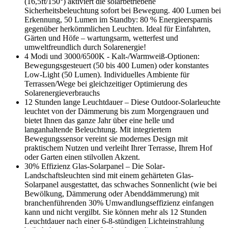
(16,5ft/150°) aktiviert die solarbetriebene
Sicherheitsbeleuchtung sofort bei Bewegung. 400 Lumen bei
Erkennung, 50 Lumen im Standby: 80 % Energieersparnis
gegenüber herkömmlichen Leuchten. Ideal für Einfahrten,
Gärten und Höfe – wartungsarm, wetterfest und
umweltfreundlich durch Solarenergie!
4 Modi und 3000/6500K - Kalt-/Warmweiß-Optionen:
Bewegungsgesteuert (50 bis 400 Lumen) oder konstantes
Low-Light (50 Lumen). Individuelles Ambiente für
Terrassen/Wege bei gleichzeitiger Optimierung des
Solarenergieverbrauchs
12 Stunden lange Leuchtdauer – Diese Outdoor-Solarleuchte
leuchtet von der Dämmerung bis zum Morgengrauen und
bietet Ihnen das ganze Jahr über eine helle und
langanhaltende Beleuchtung. Mit integriertem
Bewegungssensor vereint sie modernes Design mit
praktischem Nutzen und verleiht Ihrer Terrasse, Ihrem Hof
oder Garten einen stilvollen Akzent.
30% Effizienz Glas-Solarpanel – Die Solar-
Landschaftsleuchten sind mit einem gehärteten Glas-
Solarpanel ausgestattet, das schwaches Sonnenlicht (wie bei
Bewölkung, Dämmerung oder Abenddämmerung) mit
branchenführenden 30% Umwandlungseffizienz einfangen
kann und nicht vergilbt. Sie können mehr als 12 Stunden
Leuchtdauer nach einer 6-8-stündigen Lichteinstrahlung