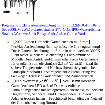
Pogestrand LED Gartenbeleuchtung mit Strom,32M/105FT 10er-1
Set,2000LM 2Wx10 Gartenstrahler 27V COB IP65 Wasserdichter
Strahler Warmweiß mit Erdspieß für Außen Garten Yard
【2000 Lumen Ultrahelle Gartenleuchten mit Strom】
Perfekte Ausleuchtung für anspruchsvolle Gartengestaltung!
Diese Gartenbeleuchtung mit Strom in warmweißem 3000K-
Licht bietet 3x hellere Beleuchtung als herkömmliche
Modelle.Dank Anti-Blend-Linsen erhellt jede Gartenlampe
für draußen Strom gleichmäßig 2,3 m² (25 sq.ft) – ideal für
sichere Treppenstufen bei Nacht,während sie gemütliche
Atmosphäre schafft.Hervorragend zur Akzentuierung von
Gehwegen,Terrassen,Gartenpfaden und Zaunbereichen.
【IP65 Wetterfest (-20℃~60℃)】Schluss mit rostenden
Gartenleuchten LED außen! Das wasserdichte
Aluminiumgehäuse mit schlagfestem Sicherheitsglas übersteht
Hagelstürme, Schneefall und Hitzeperioden. (Hinweis:
Adapter trocken halten – Feuchtigkeit beschädigt das Netzteil
der Gartenbeleuchtung Strom.)