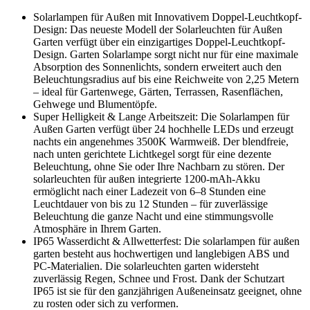
Solarlampen für Außen mit Innovativem Doppel-Leuchtkopf-
Design: Das neueste Modell der Solarleuchten für Außen
Garten verfügt über ein einzigartiges Doppel-Leuchtkopf-
Design. Garten Solarlampe sorgt nicht nur für eine maximale
Absorption des Sonnenlichts, sondern erweitert auch den
Beleuchtungsradius auf bis eine Reichweite von 2,25 Metern
– ideal für Gartenwege, Gärten, Terrassen, Rasenflächen,
Gehwege und Blumentöpfe.
Super Helligkeit & Lange Arbeitszeit: Die Solarlampen für
Außen Garten verfügt über 24 hochhelle LEDs und erzeugt
nachts ein angenehmes 3500K Warmweiß. Der blendfreie,
nach unten gerichtete Lichtkegel sorgt für eine dezente
Beleuchtung, ohne Sie oder Ihre Nachbarn zu stören. Der
solarleuchten für außen integrierte 1200-mAh-Akku
ermöglicht nach einer Ladezeit von 6–8 Stunden eine
Leuchtdauer von bis zu 12 Stunden – für zuverlässige
Beleuchtung die ganze Nacht und eine stimmungsvolle
Atmosphäre in Ihrem Garten.
IP65 Wasserdicht & Allwetterfest: Die solarlampen für außen
garten besteht aus hochwertigen und langlebigen ABS und
PC-Materialien. Die solarleuchten garten widersteht
zuverlässig Regen, Schnee und Frost. Dank der Schutzart
IP65 ist sie für den ganzjährigen Außeneinsatz geeignet, ohne
zu rosten oder sich zu verformen.