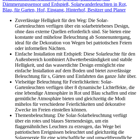
Dämmerungssensor und Erdspieß, Solarwanderleuchten in Rot,
Blau, für Garten, Hof, Eingang, Hinterhof, Besitzer und Planer
Zuverlässige Helligkeit für den Weg: Die Solar-
Gartenleuchten verfügen über ein solarbetriebenes Design,
ohne dass externe Quellen erforderlich sind. Sie bieten eine
konstante und mühelose Beleuchtung ab Sonnenuntergang,
ideal für die Dekoration von Wegen bei patriotischen Feiern
oder informellen Nächten.
Einfache Installation mit Erdspieß: Diese Solarleuchte für den
Außenbereich kombiniert Allwetterbeständigkeit und stabile
Helligkeit, und das wasserdichte Design ermöglicht eine
einfache Installation auf dem Boden und bietet zuverlässige
Beleuchtung für s, Gärten und Einfahrten das ganze Jahr über.
Vielseitige Beleuchtung für Feierlichkeiten: Solar-
Gartenleuchten verfügen über 8 dynamische Lichteffekte, die
eine lebendige Atmosphäre in Rot und Blau schaffen und eine
gemütliche Atmosphäre bieten und gleichzeitig die Modi
mühelos für verschiedene Feierlichkeiten und dekorative
Zwecke im Freien einstellen können.
Themenbeleuchtung: Die Solar-Solarbeleuchtung verfügt
über ein rotes und blaues Sternendesign, um ein
flaggenähnliches Leuchten zu erzeugen, das Wege bei
patriotischen Ereignissen beleuchtet und gleichzeitig die
Solarenergie für eine wirtschaftliche und umweltfreundliche