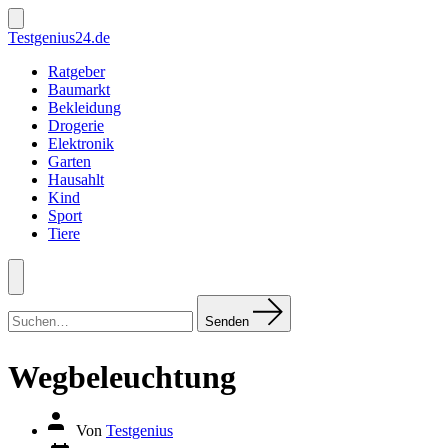
Zum
Inhalt
Suche
Testgenius24.de
ein-/ausblenden
springen
Ratgeber
Baumarkt
Bekleidung
Drogerie
Elektronik
Garten
Hausahlt
Kind
Sport
Tiere
Menü
Suchen
nach:
Senden
Wegbeleuchtung
Autor
Von
Testgenius
des
Datum