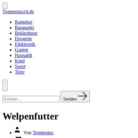
Zum
Inhalt
Suche
Testgenius24.de
ein-/ausblenden
springen
Ratgeber
Baumarkt
Bekleidung
Drogerie
Elektronik
Garten
Hausahlt
Kind
Sport
Tiere
Menü
Suchen
nach:
Senden
Welpenfutter
Autor
Von
Testgenius
des
Datum