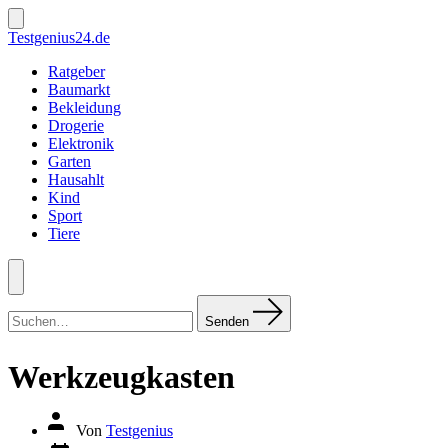
Zum
Inhalt
Suche
Testgenius24.de
ein-/ausblenden
springen
Ratgeber
Baumarkt
Bekleidung
Drogerie
Elektronik
Garten
Hausahlt
Kind
Sport
Tiere
Menü
Suchen
nach:
Senden
Werkzeugkasten
Autor
Von
Testgenius
des
Datum