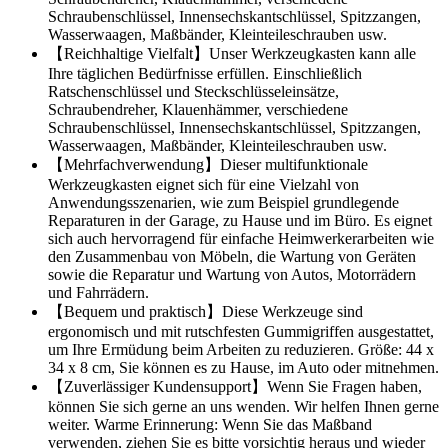
Schraubenschlüssel, Innensechskantschlüssel, Spitzzangen,
Wasserwaagen, Maßbänder, Kleinteileschrauben usw.
【Reichhaltige Vielfalt】Unser Werkzeugkasten kann alle
Ihre täglichen Bedürfnisse erfüllen. Einschließlich
Ratschenschlüssel und Steckschlüsseleinsätze,
Schraubendreher, Klauenhämmer, verschiedene
Schraubenschlüssel, Innensechskantschlüssel, Spitzzangen,
Wasserwaagen, Maßbänder, Kleinteileschrauben usw.
【Mehrfachverwendung】Dieser multifunktionale
Werkzeugkasten eignet sich für eine Vielzahl von
Anwendungsszenarien, wie zum Beispiel grundlegende
Reparaturen in der Garage, zu Hause und im Büro. Es eignet
sich auch hervorragend für einfache Heimwerkerarbeiten wie
den Zusammenbau von Möbeln, die Wartung von Geräten
sowie die Reparatur und Wartung von Autos, Motorrädern
und Fahrrädern.
【Bequem und praktisch】Diese Werkzeuge sind
ergonomisch und mit rutschfesten Gummigriffen ausgestattet,
um Ihre Ermüdung beim Arbeiten zu reduzieren. Größe: 44 x
34 x 8 cm, Sie können es zu Hause, im Auto oder mitnehmen.
【Zuverlässiger Kundensupport】Wenn Sie Fragen haben,
können Sie sich gerne an uns wenden. Wir helfen Ihnen gerne
weiter. Warme Erinnerung: Wenn Sie das Maßband
verwenden, ziehen Sie es bitte vorsichtig heraus und wieder