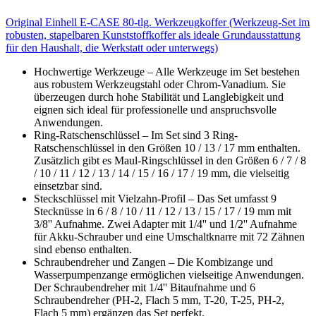
Original Einhell E-CASE 80-tlg. Werkzeugkoffer (Werkzeug-Set im
robusten, stapelbaren Kunststoffkoffer als ideale Grundausstattung
für den Haushalt, die Werkstatt oder unterwegs)
Hochwertige Werkzeuge – Alle Werkzeuge im Set bestehen
aus robustem Werkzeugstahl oder Chrom-Vanadium. Sie
überzeugen durch hohe Stabilität und Langlebigkeit und
eignen sich ideal für professionelle und anspruchsvolle
Anwendungen.
Ring-Ratschenschlüssel – Im Set sind 3 Ring-
Ratschenschlüssel in den Größen 10 / 13 / 17 mm enthalten.
Zusätzlich gibt es Maul-Ringschlüssel in den Größen 6 / 7 / 8
/ 10 / 11 / 12 / 13 / 14 / 15 / 16 / 17 / 19 mm, die vielseitig
einsetzbar sind.
Steckschlüssel mit Vielzahn-Profil – Das Set umfasst 9
Stecknüsse in 6 / 8 / 10 / 11 / 12 / 13 / 15 / 17 / 19 mm mit
3/8'' Aufnahme. Zwei Adapter mit 1/4'' und 1/2'' Aufnahme
für Akku-Schrauber und eine Umschaltknarre mit 72 Zähnen
sind ebenso enthalten.
Schraubendreher und Zangen – Die Kombizange und
Wasserpumpenzange ermöglichen vielseitige Anwendungen.
Der Schraubendreher mit 1/4'' Bitaufnahme und 6
Schraubendreher (PH-2, Flach 5 mm, T-20, T-25, PH-2,
Flach 5 mm) ergänzen das Set perfekt.