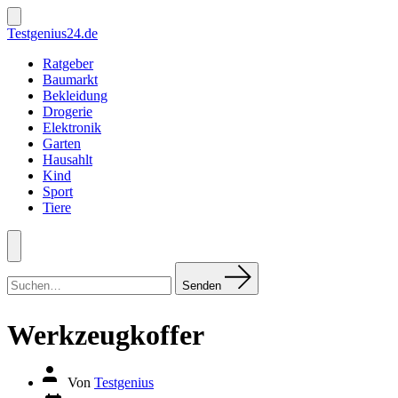
Zum
Inhalt
Suche
Testgenius24.de
ein-/ausblenden
springen
Ratgeber
Baumarkt
Bekleidung
Drogerie
Elektronik
Garten
Hausahlt
Kind
Sport
Tiere
Menü
Suchen
nach:
Senden
Werkzeugkoffer
Autor
Von
Testgenius
des
Datum