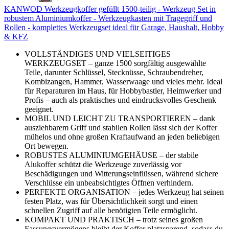
KANWOD Werkzeugkoffer gefüllt 1500-teilig - Werkzeug Set in
robustem Aluminiumkoffer - Werkzeugkasten mit Tragegriff und
Rollen - komplettes Werkzeugset ideal für Garage, Haushalt, Hobby
& KFZ
VOLLSTÄNDIGES UND VIELSEITIGES
WERKZEUGSET – ganze 1500 sorgfältig ausgewählte
Teile, darunter Schlüssel, Stecknüsse, Schraubendreher,
Kombizangen, Hammer, Wasserwaage und vieles mehr. Ideal
für Reparaturen im Haus, für Hobbybastler, Heimwerker und
Profis – auch als praktisches und eindrucksvolles Geschenk
geeignet.
MOBIL UND LEICHT ZU TRANSPORTIEREN – dank
ausziehbarem Griff und stabilen Rollen lässt sich der Koffer
mühelos und ohne großen Kraftaufwand an jeden beliebigen
Ort bewegen.
ROBUSTES ALUMINIUMGEHÄUSE – der stabile
Alukoffer schützt die Werkzeuge zuverlässig vor
Beschädigungen und Witterungseinflüssen, während sichere
Verschlüsse ein unbeabsichtigtes Öffnen verhindern.
PERFEKTE ORGANISATION – jedes Werkzeug hat seinen
festen Platz, was für Übersichtlichkeit sorgt und einen
schnellen Zugriff auf alle benötigten Teile ermöglicht.
KOMPAKT UND PRAKTISCH – trotz seines großen
Fassungsvermögens bleibt der Koffer platzsparend, sodass du